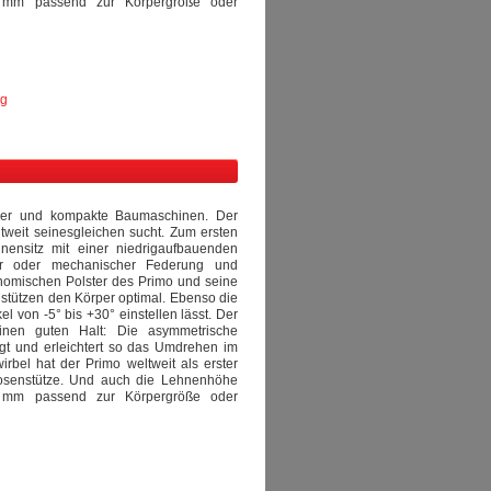
 mm passend zur Körpergröße oder
ng
pler und kompakte Baumaschinen. Der
ltweit seinesgleichen sucht. Zum ersten
nensitz mit einer niedrigaufbauenden
her oder mechanischer Federung und
onomischen Polster des Primo und seine
stützen den Körper optimal. Ebenso die
 von -5° bis +30° einstellen lässt. Der
inen guten Halt: Die asymmetrische
ngt und erleichtert so das Umdrehen im
rbel hat der Primo weltweit als erster
dosenstütze. Und auch die Lehnenhöhe
 mm passend zur Körpergröße oder