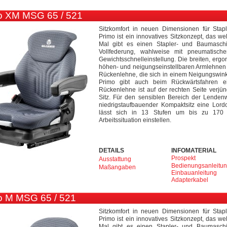
o XM MSG 65 / 521
Sitzkomfort in neuen Dimensionen für Sta
Primo ist ein innovatives Sitzkonzept, das we
Mal gibt es einen Stapler- und Baumaschi
Vollfederung, wahlweise mit pneumatisc
Gewichtsschnelleinstellung. Die breiten, erg
höhen- und neigungseinstellbaren Armlehnen 
Rückenlehne, die sich in einem Neigungswinkel
Primo gibt auch beim Rückwärtsfahren e
Rückenlehne ist auf der rechten Seite verjü
Sitz. Für den sensiblen Bereich der Lendenwi
niedrigstaufbauender Kompaktsitz eine Lor
lässt sich in 13 Stufen um bis zu 170
Arbeitssituation einstellen.
DETAILS
INFOMATERIAL
Prospekt
Ausstattung
Bedienungsanleitu
Maßangaben
Einbauanleitung
Adapterkabel
 M MSG 65 / 521
Sitzkomfort in neuen Dimensionen für Sta
Primo ist ein innovatives Sitzkonzept, das we
Mal gibt es einen Stapler- und Baumaschi