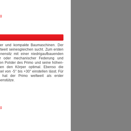
ng
pler und kompakte Baumaschinen. Der
ltweit seinesgleichen sucht. Zum ersten
nensitz mit einer niedrigaufbauenden
her oder mechanischer Federung und
en Polster des Primo und seine höhen-
tzen den Körper optimal. Ebenso die
 von -5° bis +30° einstellen lässt. Für
 hat der Primo weltweit als erster
enstütze.
ng