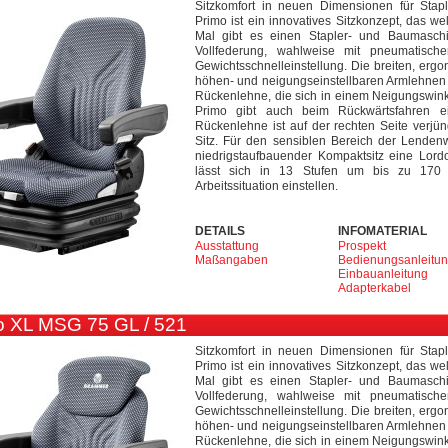
Sitzkomfort in neuen Dimensionen für Sta
Primo ist ein innovatives Sitzkonzept, das we
Mal gibt es einen Stapler- und Baumaschi
Vollfederung, wahlweise mit pneumatisc
Gewichtsschnelleinstellung. Die breiten, erg
höhen- und neigungseinstellbaren Armlehnen 
Rückenlehne, die sich in einem Neigungswinkel
Primo gibt auch beim Rückwärtsfahren e
Rückenlehne ist auf der rechten Seite verjü
Sitz. Für den sensiblen Bereich der Lendenwi
niedrigstaufbauender Kompaktsitz eine Lor
lässt sich in 13 Stufen um bis zu 170
Arbeitssituation einstellen.
DETAILS
INFOMATERIAL
Ausstattung
Prospekt
Maßangaben
Bedienungsanleitu
Einbauanleitung
Adapterkabel
 XL MSG 75 GL / 521
Sitzkomfort in neuen Dimensionen für Sta
Primo ist ein innovatives Sitzkonzept, das we
Mal gibt es einen Stapler- und Baumaschi
Vollfederung, wahlweise mit pneumatisc
Gewichtsschnelleinstellung. Die breiten, erg
höhen- und neigungseinstellbaren Armlehnen 
Rückenlehne, die sich in einem Neigungswinkel