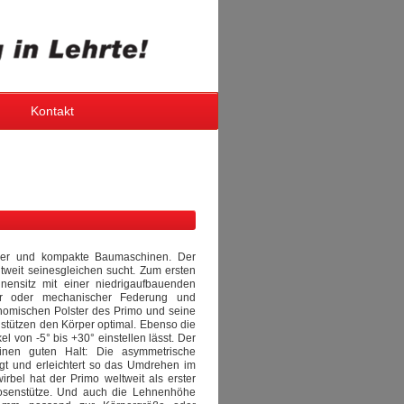
Kontakt
pler und kompakte Baumaschinen. Der
ltweit seinesgleichen sucht. Zum ersten
nensitz mit einer niedrigaufbauenden
her oder mechanischer Federung und
onomischen Polster des Primo und seine
stützen den Körper optimal. Ebenso die
 von -5° bis +30° einstellen lässt. Der
inen guten Halt: Die asymmetrische
ngt und erleichtert so das Umdrehen im
rbel hat der Primo weltweit als erster
dosenstütze. Und auch die Lehnenhöhe