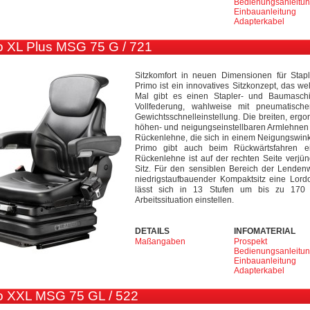
Bedienungsanleitu
Einbauanleitung
Adapterkabel
 XL Plus MSG 75 G / 721
Sitzkomfort in neuen Dimensionen für Sta
Primo ist ein innovatives Sitzkonzept, das we
Mal gibt es einen Stapler- und Baumaschi
Vollfederung, wahlweise mit pneumatisc
Gewichtsschnelleinstellung. Die breiten, erg
höhen- und neigungseinstellbaren Armlehnen 
Rückenlehne, die sich in einem Neigungswinkel
Primo gibt auch beim Rückwärtsfahren e
Rückenlehne ist auf der rechten Seite verjü
Sitz. Für den sensiblen Bereich der Lendenwi
niedrigstaufbauender Kompaktsitz eine Lor
lässt sich in 13 Stufen um bis zu 170
Arbeitssituation einstellen.
DETAILS
INFOMATERIAL
Maßangaben
Prospekt
Bedienungsanleitu
Einbauanleitung
Adapterkabel
 XXL MSG 75 GL / 522