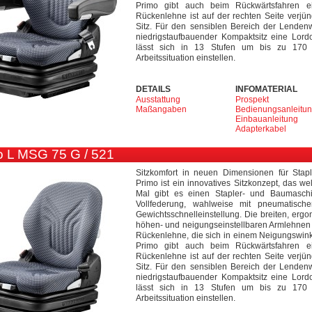
Primo gibt auch beim Rückwärtsfahren e
Rückenlehne ist auf der rechten Seite verjü
Sitz. Für den sensiblen Bereich der Lendenwi
niedrigstaufbauender Kompaktsitz eine Lor
lässt sich in 13 Stufen um bis zu 170
Arbeitssituation einstellen.
DETAILS
INFOMATERIAL
Ausstattung
Prospekt
Maßangaben
Bedienungsanleitu
Einbauanleitung
Adapterkabel
 L MSG 75 G / 521
Sitzkomfort in neuen Dimensionen für Sta
Primo ist ein innovatives Sitzkonzept, das we
Mal gibt es einen Stapler- und Baumaschi
Vollfederung, wahlweise mit pneumatisc
Gewichtsschnelleinstellung. Die breiten, erg
höhen- und neigungseinstellbaren Armlehnen 
Rückenlehne, die sich in einem Neigungswinkel
Primo gibt auch beim Rückwärtsfahren e
Rückenlehne ist auf der rechten Seite verjü
Sitz. Für den sensiblen Bereich der Lendenwi
niedrigstaufbauender Kompaktsitz eine Lor
lässt sich in 13 Stufen um bis zu 170
Arbeitssituation einstellen.