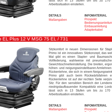
lässt sich in 13 Stufen um bis zu 170
Arbeitssituation einstellen.
DETAILS
INFOMATERIAL
Prospekt
Maßangaben
Bedienungsanleitu
Einbauanleitung
Adapterkabel
 EL Plus 12 V MSG 75 EL / 731
Sitzkomfort in neuen Dimensionen für Sta
Primo ist ein innovatives Sitzkonzept, das we
Mal gibt es einen Stapler- und Baumaschi
Vollfederung, wahlweise mit pneumatisc
Gewichtsschnelleinstellung. Die breiten, erg
höhen- und neigungseinstellbaren Armlehnen 
Rückenlehne, die sich in einem Neigungswinkel
Primo gibt auch beim Rückwärtsfahren e
Rückenlehne ist auf der rechten Seite verjü
Sitz. Für den sensiblen Bereich der Lendenwi
niedrigstaufbauender Kompaktsitz eine Lor
lässt sich in 13 Stufen um bis zu 170
Arbeitssituation einstellen.
DETAILS
INFOMATERIAL
Maßangaben
Prospekt