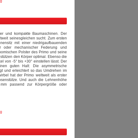
ng
pler und kompakte Baumaschinen. Der
ltweit seinesgleichen sucht. Zum ersten
nensitz mit einer niedrigaufbauenden
her oder mechanischer Federung und
onomischen Polster des Primo und seine
stützen den Körper optimal. Ebenso die
 von -5° bis +30° einstellen lässt. Der
inen guten Halt: Die asymmetrische
ngt und erleichtert so das Umdrehen im
rbel hat der Primo weltweit als erster
dosenstütze. Und auch die Lehnenhöhe
 mm passend zur Körpergröße oder
ng