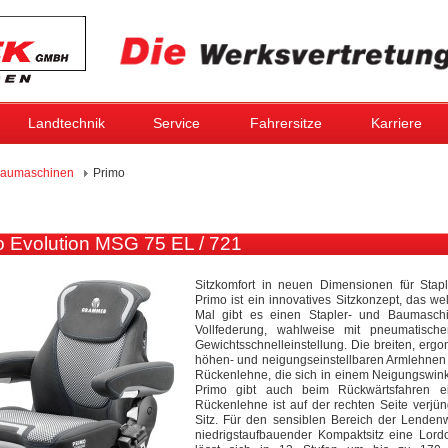
Landtechnik
Service
Fahrersitze
Karriere
aumaschinen
Primo
 Evolution MSG 75 EL / 721
Sitzkomfort in neuen Dimensionen für Sta
Primo ist ein innovatives Sitzkonzept, das we
Mal gibt es einen Stapler- und Baumaschi
Vollfederung, wahlweise mit pneumatisc
Gewichtsschnelleinstellung. Die breiten, erg
höhen- und neigungseinstellbaren Armlehnen 
Rückenlehne, die sich in einem Neigungswinkel
Primo gibt auch beim Rückwärtsfahren e
Rückenlehne ist auf der rechten Seite verjü
Sitz. Für den sensiblen Bereich der Lendenwi
niedrigstaufbauender Kompaktsitz eine Lor