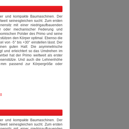
pler und kompakte Baumaschinen. Der
ltweit seinesgleichen sucht. Zum ersten
nensitz mit einer niedrigaufbauenden
her oder mechanischer Federung und
onomischen Polster des Primo und seine
stützen den Körper optimal. Ebenso die
 von -5° bis +30° einstellen lässt. Der
inen guten Halt: Die asymmetrische
ngt und erleichtert so das Umdrehen im
rbel hat der Primo weltweit als erster
dosenstütze. Und auch die Lehnenhöhe
 mm passend zur Körpergröße oder
ng
pler und kompakte Baumaschinen. Der
ltweit seinesgleichen sucht. Zum ersten
nensitz mit einer niedrigaufbauenden