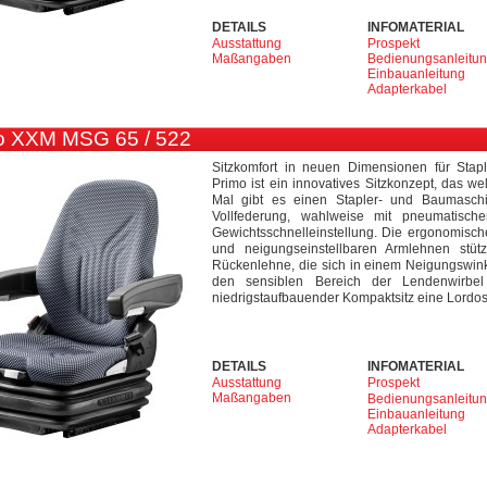
DETAILS
INFOMATERIAL
Ausstattung
Prospekt
Maßangaben
Bedienungsanleitu
Einbauanleitung
Adapterkabel
o XXM MSG 65 / 522
Sitzkomfort in neuen Dimensionen für Sta
Primo ist ein innovatives Sitzkonzept, das we
Mal gibt es einen Stapler- und Baumaschi
Vollfederung, wahlweise mit pneumatisc
Gewichtsschnelleinstellung. Die ergonomisch
und neigungseinstellbaren Armlehnen stü
Rückenlehne, die sich in einem Neigungswinkel
den sensiblen Bereich der Lendenwirbel
niedrigstaufbauender Kompaktsitz eine Lordos
DETAILS
INFOMATERIAL
Ausstattung
Prospekt
Maßangaben
Bedienungsanleitu
Einbauanleitung
Adapterkabel