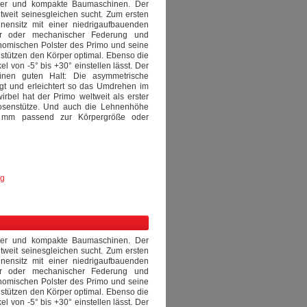
pler und kompakte Baumaschinen. Der
ltweit seinesgleichen sucht. Zum ersten
nensitz mit einer niedrigaufbauenden
her oder mechanischer Federung und
onomischen Polster des Primo und seine
stützen den Körper optimal. Ebenso die
 von -5° bis +30° einstellen lässt. Der
inen guten Halt: Die asymmetrische
ngt und erleichtert so das Umdrehen im
rbel hat der Primo weltweit als erster
dosenstütze. Und auch die Lehnenhöhe
 mm passend zur Körpergröße oder
ng
pler und kompakte Baumaschinen. Der
ltweit seinesgleichen sucht. Zum ersten
nensitz mit einer niedrigaufbauenden
her oder mechanischer Federung und
onomischen Polster des Primo und seine
stützen den Körper optimal. Ebenso die
 von -5° bis +30° einstellen lässt. Der