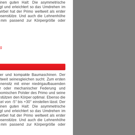
inen guten Halt: Die asymmetrische
ngt und erleichtert so das Umdrehen im
rbel hat der Primo weltweit als erster
dosenstütze. Und auch die Lehnenhöhe
 mm passend zur Körpergröße oder
ng
pler und kompakte Baumaschinen. Der
ltweit seinesgleichen sucht. Zum ersten
nensitz mit einer niedrigaufbauenden
her oder mechanischer Federung und
onomischen Polster des Primo und seine
stützen den Körper optimal. Ebenso die
 von -5° bis +30° einstellen lässt. Der
inen guten Halt: Die asymmetrische
ngt und erleichtert so das Umdrehen im
rbel hat der Primo weltweit als erster
dosenstütze. Und auch die Lehnenhöhe
 mm passend zur Körpergröße oder