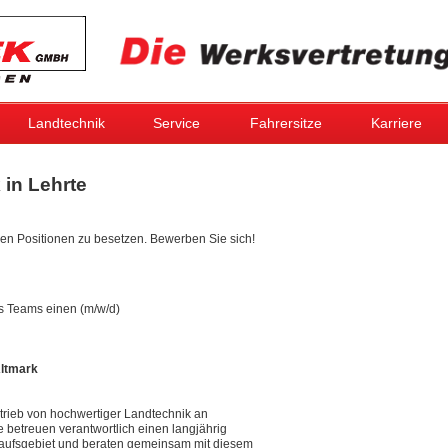
Landtechnik
Service
Fahrersitze
Karriere
 in Lehrte
en Positionen zu besetzen. Bewerben Sie sich!
es Teams einen (m/w/d)
Altmark
ertrieb von hochwertiger Landtechnik an
betreuen verantwortlich einen langjährig
ufsgebiet und beraten gemeinsam mit diesem