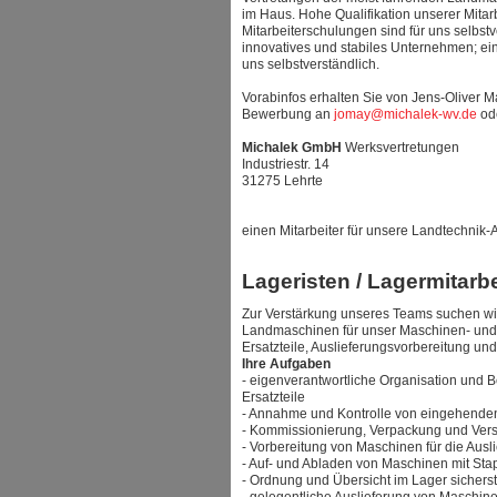
im Haus. Hohe Qualifikation unserer Mitarb
Mitarbeiterschulungen sind für uns selbstve
innovatives und stabiles Unternehmen; ein
uns selbstverständlich.
Vorabinfos erhalten Sie von Jens-Oliver M
Bewerbung an
jomay@michalek-wv.de
ode
Michalek GmbH
Werksvertretungen
Industriestr. 14
31275 Lehrte
einen Mitarbeiter für unsere Landtechnik-
Lageristen / Lagermitarbe
Zur Verstärkung unseres Teams suchen wir 
Landmaschinen für unser Maschinen- und 
Ersatzteile, Auslieferungsvorbereitung und
Ihre Aufgaben
- eigenverantwortliche Organisation und 
Ersatzteile
- Annahme und Kontrolle von eingehenden
- Kommissionierung, Verpackung und Vers
- Vorbereitung von Maschinen für die Ausl
- Auf- und Abladen von Maschinen mit Stap
- Ordnung und Übersicht im Lager sicherst