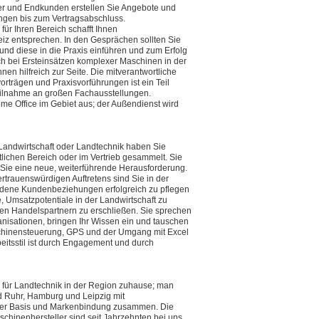
er und Endkunden erstellen Sie Angebote und
ngen bis zum Vertragsabschluss.
r Ihren Bereich schafft Ihnen
iz entsprechen. In den Gesprächen sollten Sie
 und diese in die Praxis einführen und zum Erfolg
ch bei Ersteinsätzen komplexer Maschinen in der
nen hilfreich zur Seite. Die mitverantwortliche
rträgen und Praxisvorführungen ist ein Teil
eilnahme an großen Fachausstellungen.
me Office im Gebiet aus; der Außendienst wird
Landwirtschaft oder Landtechnik haben Sie
tlichen Bereich oder im Vertrieb gesammelt. Sie
 Sie eine neue, weiterführende Herausforderung.
ertrauenswürdigen Auftretens sind Sie in der
ndene Kundenbeziehungen erfolgreich zu pflegen
 Umsatzpotentiale in der Landwirtschaft zu
en Handelspartnern zu erschließen. Sie sprechen
anisationen, bringen Ihr Wissen ein und tauschen
schinensteuerung, GPS und der Umgang mit Excel
beitsstil ist durch Engagement und durch
g für Landtechnik in der Region zuhause; man
d Ruhr, Hamburg und Leipzig mit
cher Basis und Markenbindung zusammen. Die
chinenhersteller sind seit Jahrzehnten bei uns