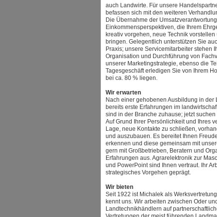
auch Landwirte. Für unsere Handelspartn
befassen sich mit den weiteren Verhandlu
Die Übernahme der Umsatzverantwortung fü
Einkommensperspektiven, die Ihrem Ehrge
kreativ vorgehen, neue Technik vorstellen
bringen. Gelegentlich unterstützen Sie au
Praxis; unsere Servicemitarbeiter stehen Ih
Organisation und Durchführung von Fachvo
unserer Marketingstrategie, ebenso die T
Tagesgeschäft erledigen Sie von Ihrem Ho
bei ca. 80 % liegen.
Wir erwarten
Nach einer gehobenen Ausbildung in der 
bereits erste Erfahrungen im landwirtschaf
sind in der Branche zuhause; jetzt suchen
Auf Grund Ihrer Persönlichkeit und Ihres v
Lage, neue Kontakte zu schließen, vorha
und auszubauen. Es bereitet Ihnen Freude,
erkennen und diese gemeinsam mit unse­r
gern mit Großbetrieben, Beratern und Org
Erfahrungen aus. Agrarelektronik zur Ma
und PowerPoint sind Ihnen vertraut. Ihr Ar
strategisches Vorgehen geprägt.
Wir bieten
Seit 1922 ist Michalek als Werksvertretun
kennt uns. Wir arbeiten zwischen Oder un
Landtechnikhändlern auf partnerschaftli
Vertretungen der meist führenden Landmas