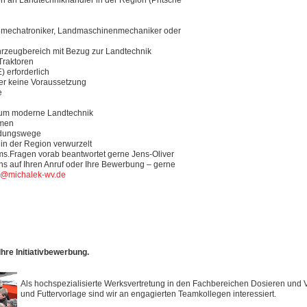
en an Landtechnikhändler in der Region (Pritsche
nmechatroniker, Landmaschinenmechaniker oder
ahrzeugbereich mit Bezug zur Landtechnik
Traktoren
 erforderlich
ber keine Voraussetzung
e
d um moderne Landtechnik
hmen
eidungswege
 in der Region verwurzelt
ms.Fragen vorab beantwortet gerne Jens-Oliver
ns auf Ihren Anruf oder Ihre Bewerbung – gerne
@michalek-wv.de
hre Initiativbewerbung.
Als hochspezialisierte Werksvertretung in den Fachbereichen Dosieren und V
und Futtervorlage sind wir an engagierten Teamkollegen interessiert.