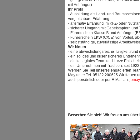
- gelegentliche Auslieferung von Maschin
mit Anhänger)
Ihr Profil
- Ausbildung als Land- und Baumaschine
vergleichbare Erfahrung
- alternativ Erfahrung im KFZ- oder Nutzf
- sicherer Umgang mit Gabelstaplern und 
- Führerschein Klasse B und Anhänger (BE)
- Führerschein LKW (C/CE) von Vorteil, a
- selbstständige, zuverlässige Arbeitsweis
Wir bieten
- eine abwechslungsreiche Tätigkeit run
- ein solides und krisensicheres Unterne
- ein kollegiales Team und kurze Entsch
- ein Unternehmen mit Tradition: seit 1922
Werden Sie Teil unseres engagierten Tea
May unter Tel. 05132 200625.Wir freuen u
auch persönlich oder per E-Mail an:
jomay
Bewerben Sie sich! Wir freuen uns über I