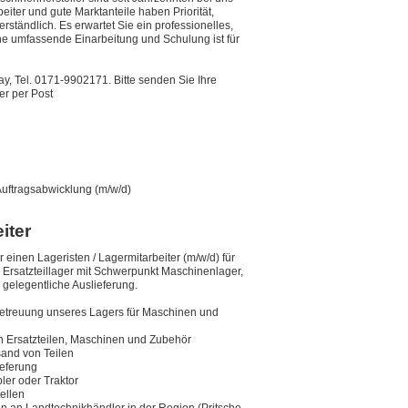
eiter und gute Marktanteile haben Priorität,
rständlich. Es erwartet Sie ein professionelles,
e umfassen­de Einarbeitung und Schulung ist für
ay, Tel. 0171-9902171. Bitte senden Sie Ihre
r per Post
Auftragsabwicklung (m/w/d)
iter
einen Lageristen / Lagermitarbeiter (m/w/d) für
Ersatzteillager mit Schwerpunkt Maschinenlager,
 gelegentliche Auslieferung.
Betreuung unseres Lagers für Maschinen und
 Ersatzteilen, Maschinen und Zubehör
and von Teilen
ieferung
ler oder Traktor
ellen