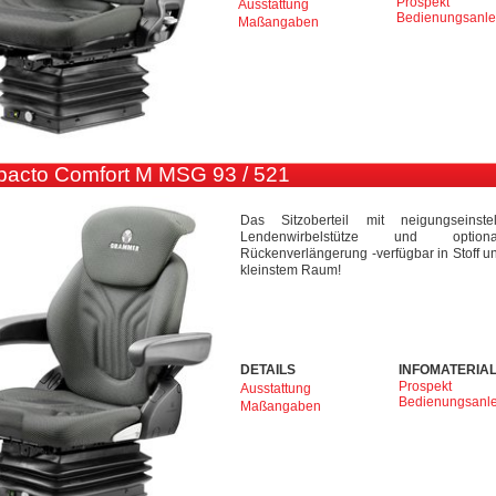
Prospekt
Ausstattung
Bedienungsanle
Maßangaben
acto Comfort M MSG 93 / 521
Das Sitzoberteil mit neigungseinste
Lendenwirbelstütze und optional
Rückenverlängerung -verfügbar in Stoff un
kleinstem Raum!
DETAILS
INFOMATERIA
Prospekt
Ausstattung
Bedienungsanle
Maßangaben