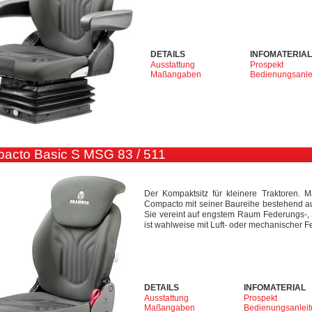
DETAILS
INFOMATERIAL
Ausstattung
Prospekt
Maßangaben
Bedienungsanle
cto Basic S MSG 83 / 511
Der Kompaktsitz für kleinere Traktoren. 
Compacto mit seiner Baureihe bestehend aus
Sie vereint auf engstem Raum Federungs-, 
ist wahlweise mit Luft- oder mechanischer F
DETAILS
INFOMATERIAL
Ausstattung
Prospekt
Maßangaben
Bedienungsanlei