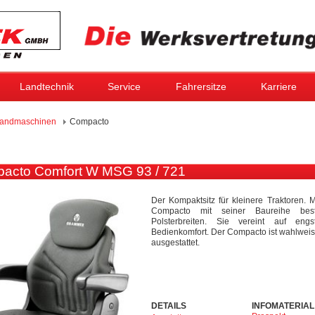
Landtechnik
Service
Fahrersitze
Karriere
andmaschinen
Compacto
acto Comfort W MSG 93 / 721
Der Kompaktsitz für kleinere Traktoren.
Compacto mit seiner Baureihe best
Polsterbreiten. Sie vereint auf en
Bedienkomfort. Der Compacto ist wahlweis
ausgestattet.
DETAILS
INFOMATERIAL