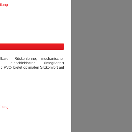
itung
llbarer Rückenlehne, mechanischer
 einschiebbarer (integrierter)
d PVC- bietet optimalen Sitzkomfort auf
L
itung