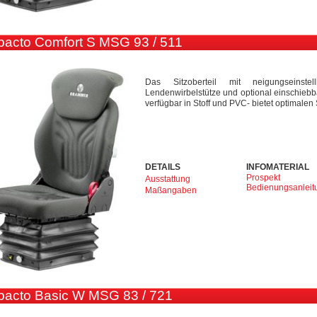
cto Comfort S MSG 93 / 511
Das Sitzoberteil mit neigungseinste
Lendenwirbelstütze und optional einschiebba
verfügbar in Stoff und PVC- bietet optimalen
DETAILS
INFOMATERIAL
Prospekt
Ausstattung
Bedienungsanleit
Maßangaben
acto Basic W MSG 83 / 721