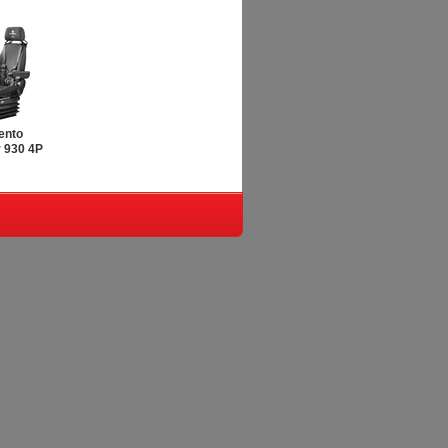
ento
r 930 4P