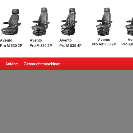
Avento
Av
Avento
Avento
Avento
Pro Air 930 2P
Pro Ai
Pro M 630 2P
Pro M 830 2P
Pro M 830 4P
Anfahrt
Gebrauchtmaschinen