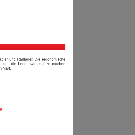
tapler und Radlader. Die ergonomische
ten und die Lendenwirbelstütze machen
ch Maß.
ng