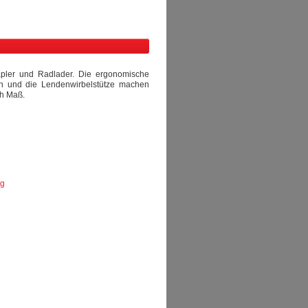
tapler und Radlader. Die ergonomische
ten und die Lendenwirbelstütze machen
ch Maß.
ng