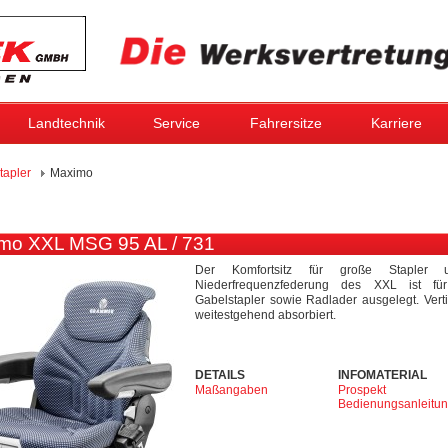
Landtechnik
Service
Fahrersitze
Karriere
tapler
Maximo
mo XXL MSG 95 AL / 731
Der Komfortsitz für große Stapler 
Niederfrequenzfederung des XXL ist fü
Gabelstapler sowie Radlader ausgelegt. Ve
weitestgehend absorbiert.
DETAILS
INFOMATERIAL
Maßangaben
Prospekt
Bedienungsanleitu